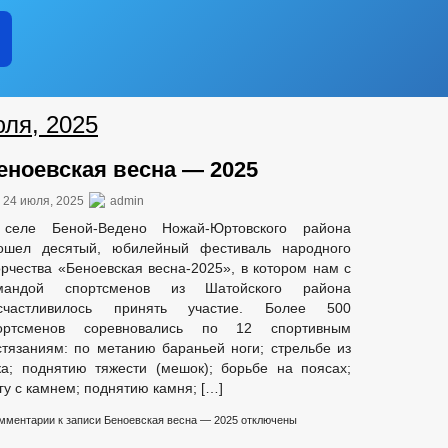
юля, 2025
еноевская весна — 2025
24 июля, 2025
admin
селе Беной-Ведено Ножай-Юртовского района
ошел десятый, юбилейный фестиваль народного
орчества «Беноевская весна-2025», в котором нам с
мандой спортсменов из Шатойского района
счастливилось принять участие. Более 500
ортсменов соревновались по 12 спортивным
стязаниям: по метанию бараньей ноги; стрельбе из
ка; поднятию тяжести (мешок); борьбе на поясах;
гу с камнем; поднятию камня; […]
мментарии
к записи Беноевская весна — 2025
отключены