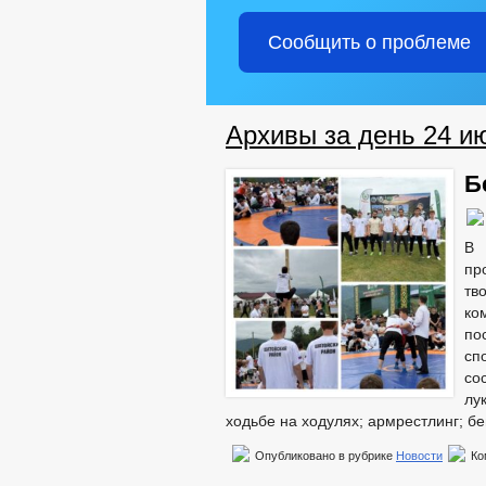
Сообщить о проблеме
Архивы за день 24 и
Б
В 
пр
тв
ко
по
сп
со
лу
ходьбе на ходулях; армрестлинг; бе
Опубликовано в рубрике
Новости
Ко