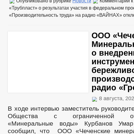
Опубликовано в рубрике
Новости
Комментарии
к
«Трубпласт» о результатах участия в федеральном про
«Производительность труда» на радио «ВАЙНАХ»
откл
ООО «Чеч
Минераль
о внедрен
инструме
бережлив
производс
радио «Г
8 августа, 20
В ходе интервью заместитель руководит
Общества с ограниченной отве
«Минеральные воды» Курбанов Умар
сообщил, что ООО «Чеченские минер