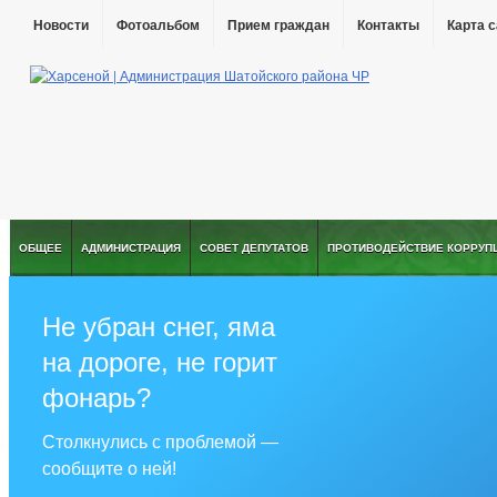
Новости
Фотоальбом
Прием граждан
Контакты
Карта 
ОБЩЕЕ
АДМИНИСТРАЦИЯ
СОВЕТ ДЕПУТАТОВ
ПРОТИВОДЕЙСТВИЕ КОРРУП
Не убран снег, яма
на дороге, не горит
фонарь?
Столкнулись с проблемой —
сообщите о ней!