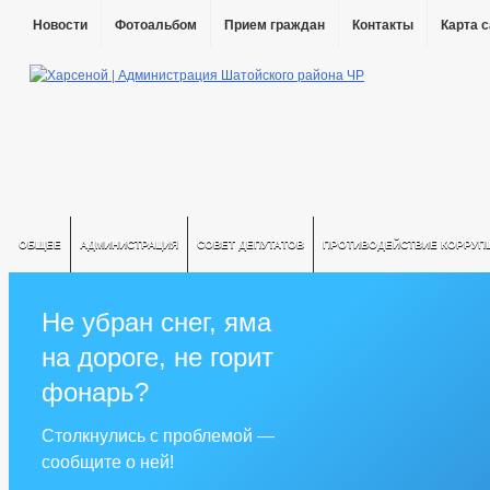
Новости
Фотоальбом
Прием граждан
Контакты
Карта 
ОБЩЕЕ
АДМИНИСТРАЦИЯ
СОВЕТ ДЕПУТАТОВ
ПРОТИВОДЕЙСТВИЕ КОРРУП
Не убран снег, яма
на дороге, не горит
фонарь?
Столкнулись с проблемой —
сообщите о ней!