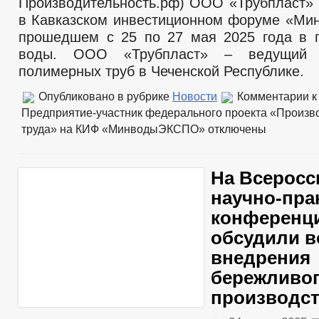
Производительность.рф) ООО «Трубпласт» 
в Кавказском инвестиционном форуме «М
прошедшем с 25 по 27 мая 2025 года в 
воды. ООО «Трубпласт» – ведущий п
полимерных труб в Чеченской Республике.
Опубликовано в рубрике
Новости
Комментарии
к
Предприятие-участник федерального проекта «Произв
труда» на КИФ «МинводыЭКСПО»
отключены
На Всеросс
научно-пра
конференц
обсудили 
внедрения
бережливо
производс