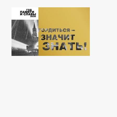
_
Муниципальные услуги
Формы заявлений по муниципальным услугам
Муниципальные услуги
Нормативно-правовые акты
Стандарты муниципальных услуг
_
Прием граждан
Обращение к главе
Интернет приемная
График приема граждан
Анализ обращений граждан
Обзоры обращений граждан
Отчет по обращениям граждан
Форма обращений и заявлений
Порядок рассмотрения обращений
Инструкция рассмотрения граждан