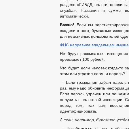
разделе «ГИБДД, налоги, пошлины,
служба». Названия и суммы вс
автоматически.
Важно!
Если вы зарегистрировал
входили в него, бумажные извещен
для неактивных пользователей сде
ФНС направила владельцам имущес
Не будут рассылаться извещения
превышает 100 рублей.
Что будет, если человек когда-то 
этом или утратил логин и пароль?
— Если гражданин забыл пароль 
раз, ему надо обновить информацию
Если пароль утрачен или по каким
получить в налоговой инспекции. С
перед тем, как вам восстано
идентифицировать.
А если, например, бумажное увед
— Позаботиться о том, чтобы за