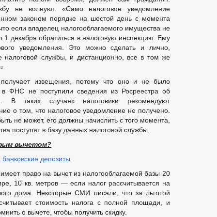
жбу не волнуют. «Само налоговое уведомление
енном законом порядке на шестой день с момента
 что если владелец налогооблагаемого имущества не
о 1 декабря обратиться в налоговую инспекцию. Ему
ового уведомления. Это можно сделать и лично,
 налоговой службы, и дистанционно, все в том же
u.
 получает извещения, потому что оно и не было
и в ФНС не поступили сведения из Росреестра об
а. В таких случаях налоговики рекомендуют
ние о том, что налоговое уведомление не получено.
ыть не может, его должны начислить с того момента,
тва поступят в базу данных налоговой службы.
овым вычетом?
 банковские депозиты
меет право на вычет из налогооблагаемой базы 20
тире, 10 кв. метров — если налог рассчитывается на
лого дома. Некоторые СМИ писали, что за льготой
считывает стоимость налога с полной площади, и
нить о вычете, чтобы получить скидку.