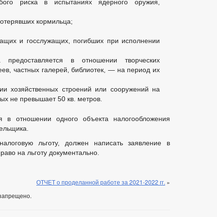
обого риска в испытаниях ядерного оружия,
отерявших кормильца;
жащих и госслужащих, погибших при исполнении
та предоставляется в отношении творческих
еев, частных галерей, библиотек, — на период их
ии хозяйственных строений или сооружений на
ых не превышает 50 кв. метров.
ся в отношении одного объекта налогообложения
тельщика.
алоговую льготу, должен написать заявление в
право на льготу документально.
ОТЧЕТ о проделанной работе за 2021-2022 гг.
»
запрещено.