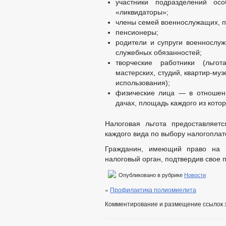
участники подразделений ос
«ликвидаторы»;
члены семей военнослужащих, п
пенсионеры;
родители и супруги военнослу
служебных обязанностей;
творческие работники (льго
мастерских, студий, квартир-муз
использования);
физические лица — в отношен
дачах, площадь каждого из котор
Налоговая льгота предоставляет
каждого вида по выбору налогопла
Гражданин, имеющий право на н
налоговый орган, подтвердив свое 
Опубликовано в рубрике
Новости
«
Профилактика полиомиелита
Комментирование и размещение ссылок 