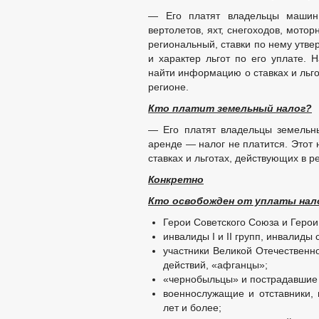
— Его платят владельцы машин, 
вертолетов, яхт, снегоходов, мотор
региональный, ставки по нему утв
и характер льгот по его уплате. 
найти информацию о ставках и льг
регионе.
Кто платит земельный налог?
— Его платят владельцы земельных
аренде — налог не платится. Этот 
ставках и льготах, действующих в р
Конкретно
Кто освобожден от уплаты нал
Герои Советского Союза и Герои
инвалиды I и II групп, инвалиды 
участники Великой Отечественн
действий, «афганцы»;
«чернобыльцы» и пострадавшие 
военнослужащие и отставники
лет и более;