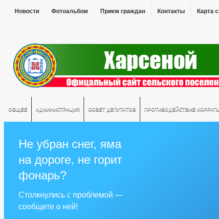
Новости
Фотоальбом
Прием граждан
Контакты
Карта 
ОБЩЕЕ
АДМИНИСТРАЦИЯ
СОВЕТ ДЕПУТАТОВ
ПРОТИВОДЕЙСТВИЕ КОРРУП
Не убран снег, яма
на дороге, не горит
фонарь?
Столкнулись с проблемой —
сообщите о ней!