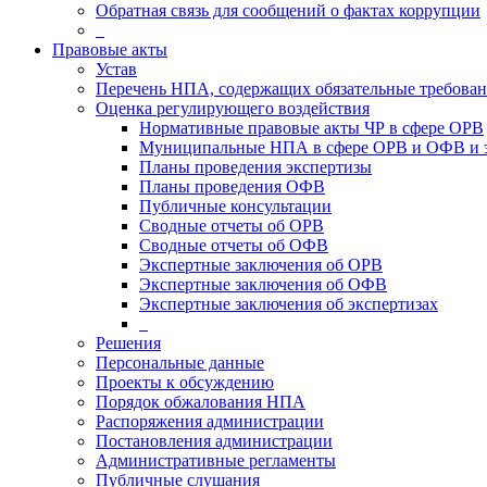
Обратная связь для сообщений о фактах коррупции
_
Правовые акты
Устав
Перечень НПА, содержащих обязательные требова
Оценка регулирующего воздействия
Нормативные правовые акты ЧР в сфере ОРВ
Муниципальные НПА в сфере ОРВ и ОФВ и 
Планы проведения экспертизы
Планы проведения ОФВ
Публичные консультации
Сводные отчеты об ОРВ
Сводные отчеты об ОФВ
Экспертные заключения об ОРВ
Экспертные заключения об ОФВ
Экспертные заключения об экспертизах
_
Решения
Персональные данные
Проекты к обсуждению
Порядок обжалования НПА
Распоряжения администрации
Постановления администрации
Административные регламенты
Публичные слушания