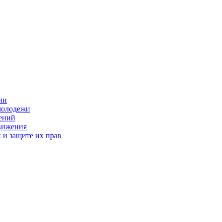
ии
молодежи
ений
движения
 и защите их прав