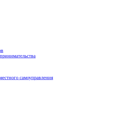
ов
дпринимательства
 местного самоуправления