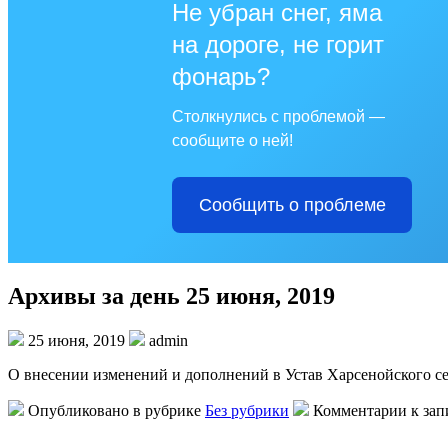
Не убран снег, яма
на дороге, не горит
фонарь?
Столкнулись с проблемой —
сообщите о ней!
Сообщить о проблеме
Архивы за день 25 июня, 2019
25 июня, 2019
admin
О внесении изменений и дополнений в Устав Харсенойского с
Опубликовано в рубрике
Без рубрики
Комментарии
к за