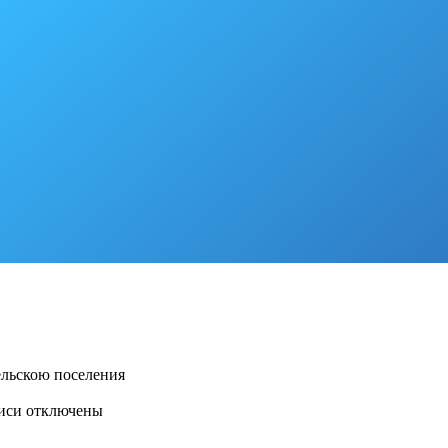
ельскою поселения
писи
отключены