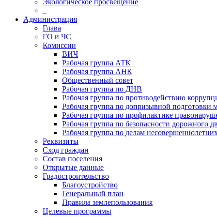
Экологическое просвещение
_
Администрация
Глава
ГО и ЧС
Комиссии
ВИЧ
Рабочая группа АТК
Рабочая группа АНК
Общественный совет
Рабочая группа по ДНВ
Рабочая группа по противодействию коррупц
Рабочая группа по допризывной подготовки 
Рабочая группа по профилактике правонаруш
Рабочая группа по безопасности дорожного 
Рабочая группа по делам несовершеннолетних
Реквизиты
Сход граждан
Состав поселения
Открытые данные
Градостроительство
Благоустройство
Генеральный план
Правила землепользования
Целевые программы