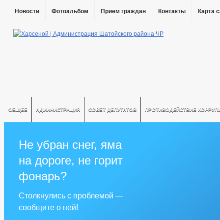
Новости
Фотоальбом
Прием граждан
Контакты
Карта 
ОБЩЕЕ
АДМИНИСТРАЦИЯ
СОВЕТ ДЕПУТАТОВ
ПРОТИВОДЕЙСТВИЕ КОРРУП
Не убран снег, яма
на дороге, не горит
фонарь?
Столкнулись с проблемой —
сообщите о ней!