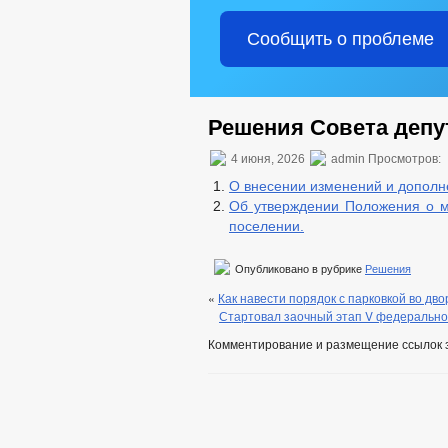
ГРАДОСТРОИТЕЛЬСТВО
БЛАГ
Сообщить о проблеме
ПРАВИЛА ЗЕМЛЕПОЛЬЗОВАНИЯ
ПРЕДПРИНИМАТЕЛЬСТВО
ИН
ЗАКУПКА ТОВАРОВ, РАБОТ И УСЛУГ
ОБЪЕКТЫ ДЛЯ МАЛОГО И СРЕДНЕГО
Решения Совета депут
ФИНАНСОВО-ЭКОНОМИЧЕСКОЕ СОСТ
СТАТИСТИЧЕСКИЕ ДАННЫЕ
4 июня, 2026
admin Просмотров:
ИНФОРМАЦИЯ О ДЕЯТЕЛЬНОСТИ
О внесении изменений и дополне
ПЕРЕЧЕНЬ ИНФОРМАЦИИ О ДЕЯТЕЛ
Об утверждении Положения о м
ПОДВЕДОМСТВЕННЫЕ ОРГАНИЗАЦИ
поселении.
ИНФОРМАЦИЯ О КАДРОВОМ ОБЕСПЕ
АТТЕСТАЦИОННАЯ КОМИССИЯ
Опубликовано в рубрике
Решения
СВЕДЕНИЯ О ВАКАНТНЫХ ДОЛЖНОС
«
Как навести порядок с парковкой во дво
Стартовал заочный этап V федеральног
СТРУКТУРА, ПОЛНОМОЧИЯ, ЗАДАЧИ 
ТЕКСТЫ ОФИЦИАЛЬНЫХ ВЫСТУПЛЕН
Комментирование и размещение ссылок 
ДЕПУТАТЫ
СОВЕТ ДЕПУТАТОВ
РЕГЛАМЕНТ СОВЕТ
СТРУКТУРА, ПОЛН
НПА
ПРОТИВОДЕЙСТВИЕ КОРРУПЦИИ