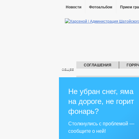
Новости
Фотоальбом
Прием гр
СОГЛАШЕНИЯ
ГОРЯ
ОБЩЕЕ
СПИСОК УЧАСТНИКОВ ВОВ (19
ГЛАВА
ГО И 
Не убран снег, яма
АДМИНИСТРАЦИЯ
на дороге, не горит
КОМИССИИ
ВИЧ
РАБОЧ
РАБОЧАЯ ГРУППА ПО ДНВ
РА
фонарь?
РАБОЧАЯ ГРУППА ПО ДОПРИЗЫВНО
РАБОЧАЯ ГРУППА ПО БЕЗОПАСНОС
Столкнулись с проблемой —
РАБОЧАЯ ГРУППА ПО ДЕЛАМ НЕСОВ
сообщите о ней!
РЕКВИЗИТЫ
СХОД ГРАЖДАН