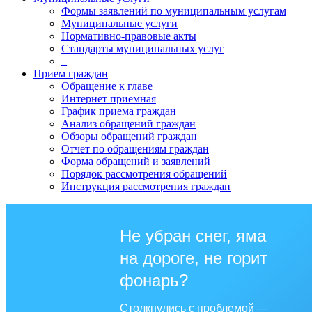
Формы заявлений по муниципальным услугам
Муниципальные услуги
Нормативно-правовые акты
Стандарты муниципальных услуг
_
Прием граждан
Обращение к главе
Интернет приемная
График приема граждан
Анализ обращений граждан
Обзоры обращений граждан
Отчет по обращениям граждан
Форма обращений и заявлений
Порядок рассмотрения обращений
Инструкция рассмотрения граждан
Не убран снег, яма
на дороге, не горит
фонарь?
Столкнулись с проблемой —