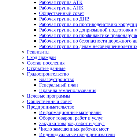
Рабочая группа АТК
Рабочая группа АНК
Общественный совет
Рабочая группа по ДНВ
Рабочая группа по противодействию коррупц
Рабочая группа по допризывной подготовки 
Рабочая группа по профилактике правонаруш
Рабочая группа по безопасности дорожного 
Рабочая группа по делам несовершеннолетних
Реквизиты
Сход граждан
Состав поселения
Открытые данные
Градостроительство
Благоустройство
Генеральный план
Правила землепользования
Целевые программы
Общественный совет
Предпринимательство
Информационные материалы
Оборот товаров, работ и услуг
Закупка товаров, работ и услуг
Число замещенных рабочих мест
Индивидуальные предприниматели