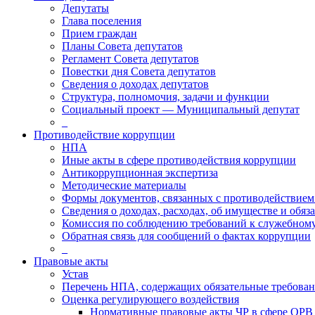
Депутаты
Глава поселения
Прием граждан
Планы Совета депутатов
Регламент Совета депутатов
Повестки дня Совета депутатов
Сведения о доходах депутатов
Структура, полномочия, задачи и функции
Социальный проект — Муниципальный депутат
_
Противодействие коррупции
НПА
Иные акты в сфере противодействия коррупции
Антикоррупционная экспертиза
Методические материалы
Формы документов, связанных с противодействием
Сведения о доходах, расходах, об имуществе и обяз
Комиссия по соблюдению требований к служебному
Обратная связь для сообщений о фактах коррупции
_
Правовые акты
Устав
Перечень НПА, содержащих обязательные требова
Оценка регулирующего воздействия
Нормативные правовые акты ЧР в сфере ОРВ