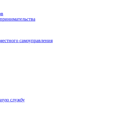
ов
дпринимательства
 местного самоуправления
ьную службу