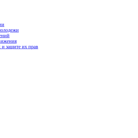
ии
молодежи
ений
движения
 и защите их прав