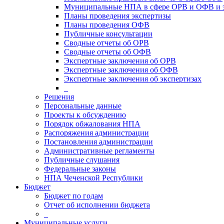
Муниципальные НПА в сфере ОРВ и ОФВ и 
Планы проведения экспертизы
Планы проведения ОФВ
Публичные консультации
Сводные отчеты об ОРВ
Сводные отчеты об ОФВ
Экспертные заключения об ОРВ
Экспертные заключения об ОФВ
Экспертные заключения об экспертизах
_
Решения
Персональные данные
Проекты к обсуждению
Порядок обжалования НПА
Распоряжения администрации
Постановления администрации
Административные регламенты
Публичные слушания
Федеральные законы
НПА Чеченской Республики
Бюджет
Бюджет по годам
Отчет об исполнении бюджета
_
Муниципальные услуги