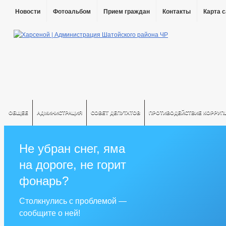
Новости
Фотоальбом
Прием граждан
Контакты
Карта 
ОБЩЕЕ
АДМИНИСТРАЦИЯ
СОВЕТ ДЕПУТАТОВ
ПРОТИВОДЕЙСТВИЕ КОРРУП
Не убран снег, яма
на дороге, не горит
фонарь?
Столкнулись с проблемой —
сообщите о ней!