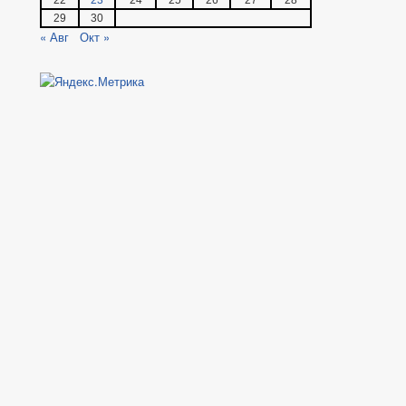
22
23
24
25
26
27
28
29
30
« Авг
Окт »