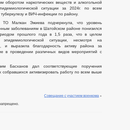
ым оборотом наркотических веществ и алкогольной
пидемиологической ситуации за 2024г. по всем
 туберкулезу и ВИЧ-инфекции по району.
к ТО Малкан Эжиева подчеркнула, что уровень
нным заболеваниям в Шатойском районе понизился
риодом прошлого года в 1,5 раза, что в целом
 эпидемиологической ситуации, несмотря на
я, и выразила благодарность активу района за
ие в проведении различных видов мероприятий с
им Басханов дал соответствующие поручения
х собравшихся активизировать работу по всем выше
Совещание с участием военкома
»
запрещено.