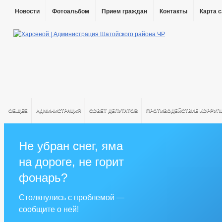
Новости
Фотоальбом
Прием граждан
Контакты
Карта 
ОБЩЕЕ
АДМИНИСТРАЦИЯ
СОВЕТ ДЕПУТАТОВ
ПРОТИВОДЕЙСТВИЕ КОРРУП
Не убран снег, яма
на дороге, не горит
фонарь?
Столкнулись с проблемой —
сообщите о ней!