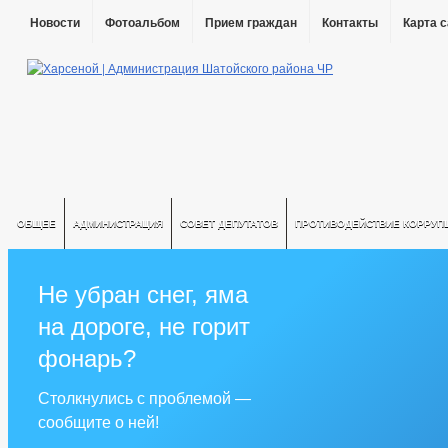
Новости
Фотоальбом
Прием граждан
Контакты
Карта 
ОБЩЕЕ
АДМИНИСТРАЦИЯ
СОВЕТ ДЕПУТАТОВ
ПРОТИВОДЕЙСТВИЕ КОРРУП
Не убран снег, яма
на дороге, не горит
фонарь?
Столкнулись с проблемой —
сообщите о ней!