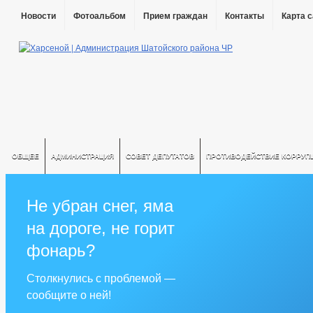
Новости
Фотоальбом
Прием граждан
Контакты
Карта 
ОБЩЕЕ
АДМИНИСТРАЦИЯ
СОВЕТ ДЕПУТАТОВ
ПРОТИВОДЕЙСТВИЕ КОРРУП
Не убран снег, яма
на дороге, не горит
фонарь?
Столкнулись с проблемой —
сообщите о ней!