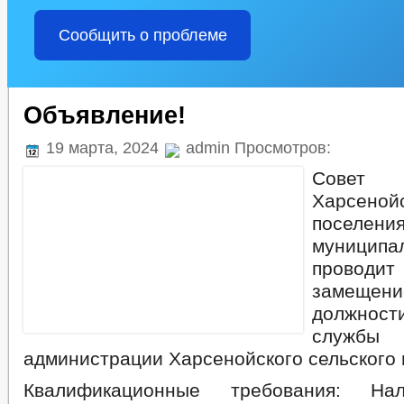
Сообщить о проблеме
Объявление!
19 марта, 2024
admin Просмотров:
Совет
Харсеной
поселен
муниципа
проводи
замещен
должност
служ
администрации Харсенойского сельского 
Квалификационные требования: На