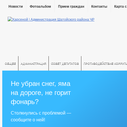
Новости
Фотоальбом
Прием граждан
Контакты
Карта 
ОБЩЕЕ
АДМИНИСТРАЦИЯ
СОВЕТ ДЕПУТАТОВ
ПРОТИВОДЕЙСТВИЕ КОРРУП
Не убран снег, яма
на дороге, не горит
фонарь?
Столкнулись с проблемой —
сообщите о ней!