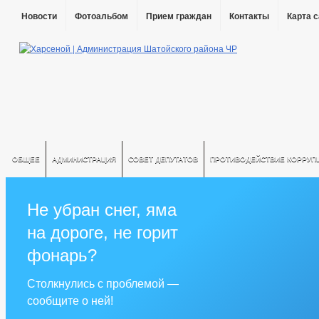
Новости
Фотоальбом
Прием граждан
Контакты
Карта 
ОБЩЕЕ
АДМИНИСТРАЦИЯ
СОВЕТ ДЕПУТАТОВ
ПРОТИВОДЕЙСТВИЕ КОРРУП
Не убран снег, яма
на дороге, не горит
фонарь?
Столкнулись с проблемой —
сообщите о ней!