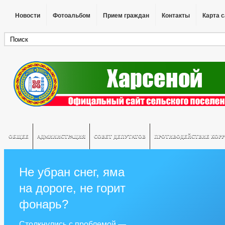
Новости
Фотоальбом
Прием граждан
Контакты
Карта 
ОБЩЕЕ
АДМИНИСТРАЦИЯ
СОВЕТ ДЕПУТАТОВ
ПРОТИВОДЕЙСТВИЕ КОР
Не убран снег, яма
на дороге, не горит
фонарь?
Столкнулись с проблемой —