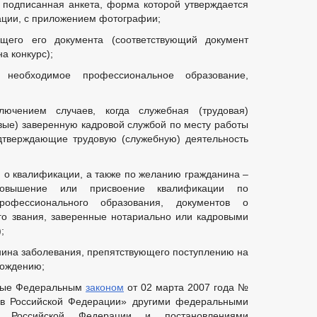
 подписанная анкета, форма которой утверждается
ации, с приложением фотографии;
щего его документа (соответствующий документ
а конкурс);
 необходимое профессиональное образование,
лючением случаев, когда служебная (трудовая)
вые) заверенную кадровой службой по месту работы
дтверждающие трудовую (служебную) деятельность
и о квалификации, а также по желанию гражданина –
повышение или присвоение квалификации по
профессионального образования, документов о
го звания, заверенные нотариально или кадровыми
;
анина заболевания, препятствующего поступлению на
хождению;
нные Федеральным
законом
от 02 марта 2007 года №
в Российской Федерации» другими федеральными
а Российской Федерации и постановлениями