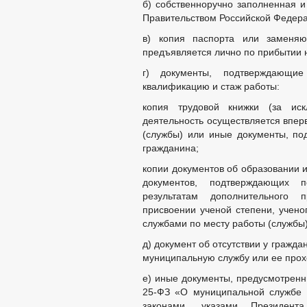
б) собственноручно заполненная и
Правительством Российской Федер
в) копия паспорта или заменяю
предъявляется лично по прибытии н
г) документы, подтверждающие
квалификацию и стаж работы:
копия трудовой книжки (за иск
деятельность осуществляется впер
(службы) или иные документы, по
гражданина;
копии документов об образовании 
документов, подтверждающих 
результатам дополнительного 
присвоении ученой степени, учено
службами по месту работы (службы)
д) документ об отсутствии у гражд
муниципальную службу или ее про
е) иные документы, предусмотре
25-ФЗ «О муниципальной службе 
законами, указами Президент