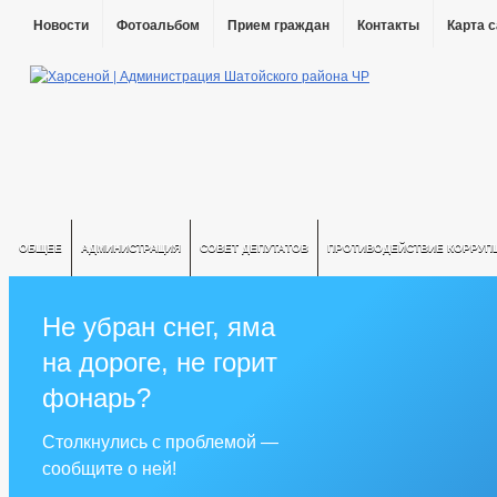
Новости
Фотоальбом
Прием граждан
Контакты
Карта 
ОБЩЕЕ
АДМИНИСТРАЦИЯ
СОВЕТ ДЕПУТАТОВ
ПРОТИВОДЕЙСТВИЕ КОРРУП
Не убран снег, яма
на дороге, не горит
фонарь?
Столкнулись с проблемой —
сообщите о ней!