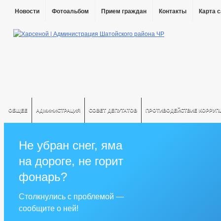
Новости
Фотоальбом
Прием граждан
Контакты
Карта 
ОБЩЕЕ
АДМИНИСТРАЦИЯ
СОВЕТ ДЕПУТАТОВ
ПРОТИВОДЕЙСТВИЕ КОРРУП
Не убран снег, яма
на дороге, не горит
фонарь?
Столкнулись с проблемой —
сообщите о ней!