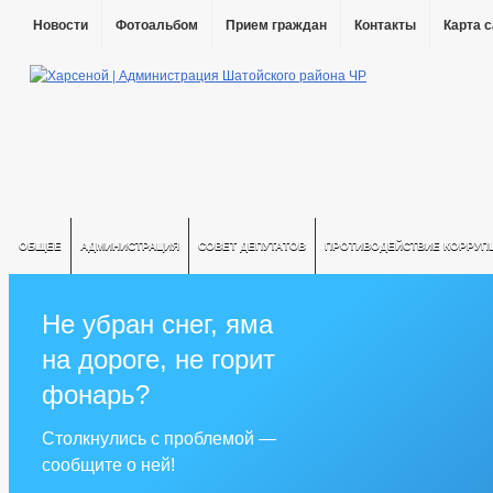
Новости
Фотоальбом
Прием граждан
Контакты
Карта 
ОБЩЕЕ
АДМИНИСТРАЦИЯ
СОВЕТ ДЕПУТАТОВ
ПРОТИВОДЕЙСТВИЕ КОРРУП
Не убран снег, яма
на дороге, не горит
фонарь?
Столкнулись с проблемой —
сообщите о ней!