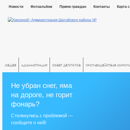
Новости
Фотоальбом
Прием граждан
Контакты
Карта 
ОБЩЕЕ
АДМИНИСТРАЦИЯ
СОВЕТ ДЕПУТАТОВ
ПРОТИВОДЕЙСТВИЕ КОРРУП
Не убран снег, яма
на дороге, не горит
фонарь?
Столкнулись с проблемой —
сообщите о ней!