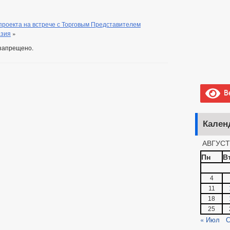
проекта на встрече с Торговым Представителем
азия
»
запрещено.
Ве
Кален
АВГУСТ
Пн
В
4
11
18
25
« Июл
С