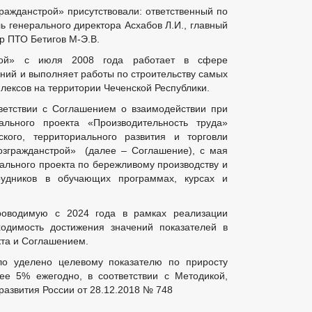
ражданстрой» присутствовали: ответственный по
 генерального директора Асхабов Л.И., главный
р ПТО Бетигов М-Э.В.
рой» с июля 2008 года работает в сфере
ний и выполняет работы по строительству самых
лексов на территории Чеченской Республики.
ветствии с Соглашением о взаимодействии при
льного проекта «Производительность труда»
кого, территориального развития и торговли
озгражданстрой» (далее – Соглашение), с мая
ального проекта по бережливому производству и
рудников в обучающих программах, курсах и
роводимую с 2024 года в рамках реализации
одимость достижения значений показателей в
кта и Соглашением.
о уделено целевому показателю по приросту
ее 5% ежегодно, в соответствии с Методикой,
азвития России от 28.12.2018 № 748