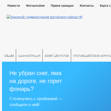
Новости
Фотоальбом
Прием граждан
Контакты
Карта 
ОБЩЕЕ
АДМИНИСТРАЦИЯ
СОВЕТ ДЕПУТАТОВ
ПРОТИВОДЕЙСТВИЕ КОРРУП
Не убран снег, яма
на дороге, не горит
фонарь?
Столкнулись с проблемой —
сообщите о ней!