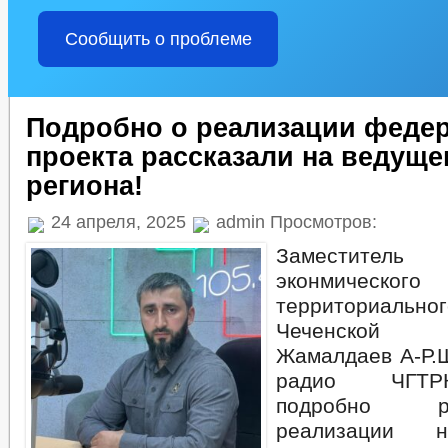
Сообщить о проблеме
Подробно о реализации феде
проекта рассказали на ведущ
региона!
24 апреля, 2025
admin Просмотров:
Заместител
эконмич
территориаль
Чеченской 
Жамалдаев А-Р.Ш
радио ЧГТР
подробно р
реализации н