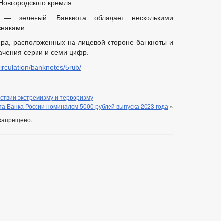
Новгородского кремля.
 — зеленый. Банкнота обладает несколькими
наками.
ра, расположенных на лицевой стороне банкноты и
ачения серии и семи цифр.
circulation/banknotes/5rub/
ствии экстремизму и терроризму
та Банка России номиналом 5000 рублей выпуска 2023 года
»
запрещено.