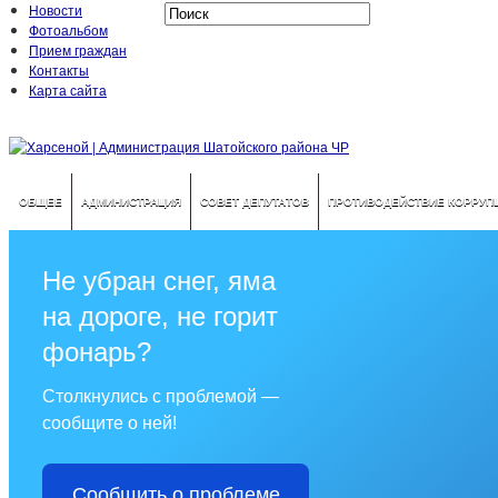
Новости
Фотоальбом
Прием граждан
Контакты
Карта сайта
ОБЩЕЕ
АДМИНИСТРАЦИЯ
СОВЕТ ДЕПУТАТОВ
ПРОТИВОДЕЙСТВИЕ КОРРУП
Не убран снег, яма
на дороге, не горит
фонарь?
Столкнулись с проблемой —
сообщите о ней!
Сообщить о проблеме