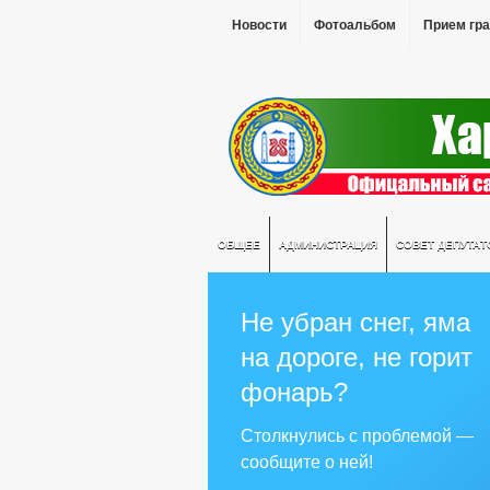
Новости
Фотоальбом
Прием гр
ОБЩЕЕ
АДМИНИСТРАЦИЯ
СОВЕТ ДЕПУТАТ
Не убран снег, яма
на дороге, не горит
фонарь?
Столкнулись с проблемой —
сообщите о ней!