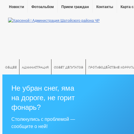
Новости
Фотоальбом
Прием граждан
Контакты
Карта 
ОБЩЕЕ
АДМИНИСТРАЦИЯ
СОВЕТ ДЕПУТАТОВ
ПРОТИВОДЕЙСТВИЕ КОРРУП
Не убран снег, яма
на дороге, не горит
фонарь?
Столкнулись с проблемой —
сообщите о ней!