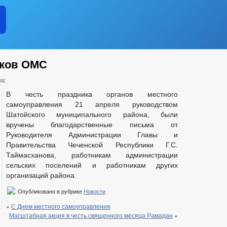
иков ОМС
в:
В честь праздника органов местного
самоуправления 21 апреля руководством
Шатойского муниципального района, были
вручены благодарственные письма от
Руководителя Администрации Главы и
Правительства Чеченской Республики Г.С.
Таймасханова, работникам администрации
сельских поселений и работникам других
организаций района.
Опубликовано в рубрике
Новости
«
С Днем местного самоуправления
Масштабная акция в честь священного месяца Рамадан
»