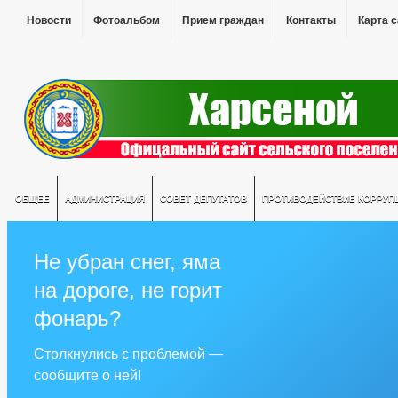
Новости
Фотоальбом
Прием граждан
Контакты
Карта 
ОБЩЕЕ
АДМИНИСТРАЦИЯ
СОВЕТ ДЕПУТАТОВ
ПРОТИВОДЕЙСТВИЕ КОРРУП
Не убран снег, яма
на дороге, не горит
фонарь?
Столкнулись с проблемой —
сообщите о ней!