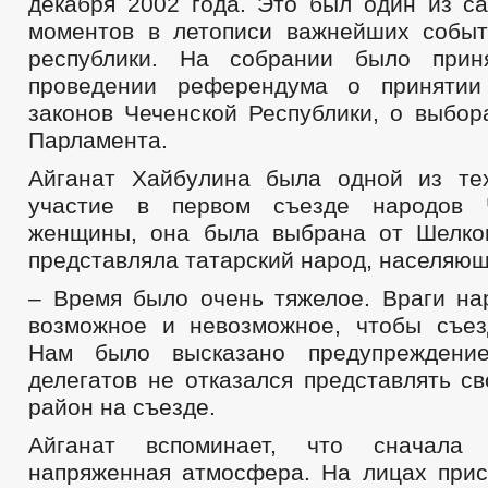
декабря 2002 года. Это был один из с
моментов в летописи важнейших собы
республики. На собрании было при
проведении референдума о принятии
законов Чеченской Республики, о выбор
Парламента.
Айганат Хайбулина была одной из те
участие в первом съезде народов 
женщины, она была выбрана от Шелко
представляла татарский народ, населяющ
– Время было очень тяжелое. Враги на
возможное и невозможное, чтобы съез
Нам было высказано предупреждени
делегатов не отказался представлять с
район на съезде.
Айганат вспоминает, что сначал
напряженная атмосфера. На лицах при