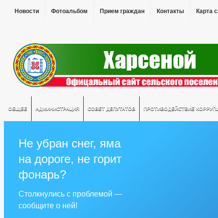
Новости
Фотоальбом
Прием граждан
Контакты
Карта 
ОБЩЕЕ
АДМИНИСТРАЦИЯ
СОВЕТ ДЕПУТАТОВ
ПРОТИВОДЕЙСТВИЕ КОРРУП
Не убран снег, яма
на дороге, не горит
фонарь?
Столкнулись с проблемой —
сообщите о ней!