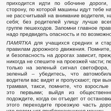
приходится идти по обочине дороги,
сторону, по которой машины идут тебе на
не рассчитывай на внимание водителя, н
себя; без родителей улицу лучше все
группе пешеходов. Запомни главное пра
надо предвидеть опасность и по возможно
ПАМЯТКА
для учащихся средних и ста
правилам дорожного движения. Помните,
и безопасность на дорогах зависит, преж
никогда не спешите на проезжей части; п
только на зеленый сигнал светофора, 
зеленый – убедитесь, что автомобил
водители вас видят и пропускают; при вы
трамвая, такси, помните, что взрослые
это первыми; выйдя из общественно
подождите, когда он отъедет от остановк
этого переходите проезжую часть доро
что рядом нет приближающихся машин.