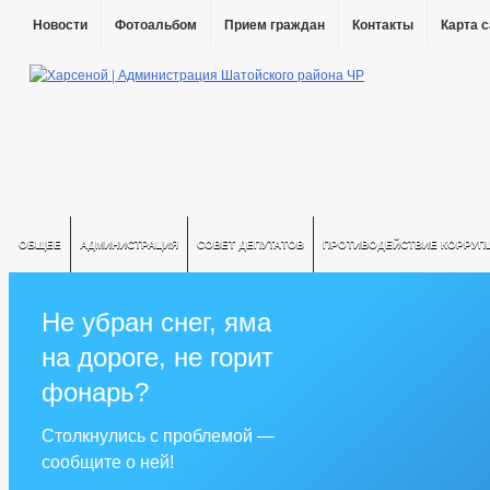
Новости
Фотоальбом
Прием граждан
Контакты
Карта 
ОБЩЕЕ
АДМИНИСТРАЦИЯ
СОВЕТ ДЕПУТАТОВ
ПРОТИВОДЕЙСТВИЕ КОРРУП
Не убран снег, яма
на дороге, не горит
фонарь?
Столкнулись с проблемой —
сообщите о ней!