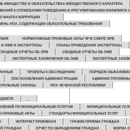
 ОБ ИМУЩЕСТВЕ И ОБЯЗАТЕЛЬСТВАХ ИМУЩЕСТВЕННОГО ХАРАКТЕРА
ВАНИЙ К СЛУЖЕБНОМУ ПОВЕДЕНИЮ И УРЕГУЛИРОВАНИЮ КОНФЛИКТА 
О ФАКТАХ КОРРУПЦИИ
_
ЧЕНЬ НПА, СОДЕРЖАЩИХ ОБЯЗАТЕЛЬНЫЕ ТРЕБОВАНИЯ
ТВИЯ
НОРМАТИВНЫЕ ПРАВОВЫЕ АКТЫ ЧР В СФЕРЕ ОРВ
 И ОФВ И ЭКСПЕРТИЗЫ
ПЛАНЫ ПРОВЕДЕНИЯ ЭКСПЕРТИЗЫ
СВОДНЫЕ ОТЧЕТЫ ОБ ОРВ
СВОДНЫЕ ОТЧЕТЫ ОБ ОФВ
ЭКСПЕРТНЫЕ ЗАКЛЮЧЕНИЯ ОБ ОФВ
ЭКСПЕРТНЫЕ ЗАКЛ
ДАННЫЕ
ПРОЕКТЫ К ОБСУЖДЕНИЮ
ПОРЯДОК ОБЖАЛОВА
ПОСТАНОВЛЕНИЯ АДМИНИСТРАЦИИ
АДМИНИСТРАТИВНЫ
ЕРАЛЬНЫЕ ЗАКОНЫ
НПА ЧЕЧЕНСКОЙ РЕСПУБЛИКИ
ЮДЖЕТА
_
ВЛЕНИЙ ПО МУНИЦИПАЛЬНЫМ УСЛУГАМ
МУНИЦИПАЛЬНЫЕ УСЛ
О-ПРАВОВЫЕ АКТЫ
СТАНДАРТЫ МУНИЦИПАЛЬНЫХ УСЛУГ
Е
ИНТЕРНЕТ ПРИЕМНАЯ
ГРАФИК ПРИЕМА ГРАЖДАН
Й ГРАЖДАН
ОТЧЕТ ПО ОБРАЩЕНИЯМ ГРАЖДАН
ФОРМА О