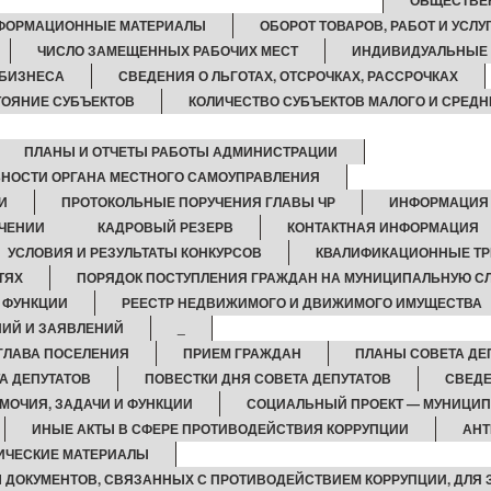
ОБЩЕСТВЕ
ФОРМАЦИОННЫЕ МАТЕРИАЛЫ
ОБОРОТ ТОВАРОВ, РАБОТ И УСЛУ
ЧИСЛО ЗАМЕЩЕННЫХ РАБОЧИХ МЕСТ
ИНДИВИДУАЛЬНЫЕ
 БИЗНЕСА
СВЕДЕНИЯ О ЛЬГОТАХ, ОТСРОЧКАХ, РАССРОЧКАХ
ОЯНИЕ СУБЪЕКТОВ
КОЛИЧЕСТВО СУБЪЕКТОВ МАЛОГО И СРЕД
ПЛАНЫ И ОТЧЕТЫ РАБОТЫ АДМИНИСТРАЦИИ
ЬНОСТИ ОРГАНА МЕСТНОГО САМОУПРАВЛЕНИЯ
И
ПРОТОКОЛЬНЫЕ ПОРУЧЕНИЯ ГЛАВЫ ЧР
ИНФОРМАЦИЯ 
ЧЕНИИ
КАДРОВЫЙ РЕЗЕРВ
КОНТАКТНАЯ ИНФОРМАЦИЯ
УСЛОВИЯ И РЕЗУЛЬТАТЫ КОНКУРСОВ
КВАЛИФИКАЦИОННЫЕ Т
ТЯХ
ПОРЯДОК ПОСТУПЛЕНИЯ ГРАЖДАН НА МУНИЦИПАЛЬНУЮ С
И ФУНКЦИИ
РЕЕСТР НЕДВИЖИМОГО И ДВИЖИМОГО ИМУЩЕСТВА
ИЙ И ЗАЯВЛЕНИЙ
_
ГЛАВА ПОСЕЛЕНИЯ
ПРИЕМ ГРАЖДАН
ПЛАНЫ СОВЕТА ДЕ
А ДЕПУТАТОВ
ПОВЕСТКИ ДНЯ СОВЕТА ДЕПУТАТОВ
СВЕДЕ
ОМОЧИЯ, ЗАДАЧИ И ФУНКЦИИ
СОЦИАЛЬНЫЙ ПРОЕКТ — МУНИЦИП
ИНЫЕ АКТЫ В СФЕРЕ ПРОТИВОДЕЙСТВИЯ КОРРУПЦИИ
АНТ
ИЧЕСКИЕ МАТЕРИАЛЫ
 ДОКУМЕНТОВ, СВЯЗАННЫХ С ПРОТИВОДЕЙСТВИЕМ КОРРУПЦИИ, ДЛЯ