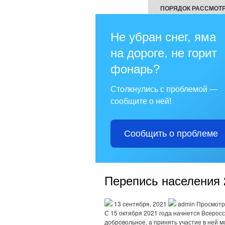
ПОРЯДОК РАССМОТ
Не убран снег, яма
на дороге, не горит
фонарь?
Столкнулись с проблемой —
сообщите о ней!
Сообщить о проблеме
Перепись населения 
13 сентября, 2021
admin Просмотр
С 15 октября 2021 года начнется Всерос
добровольное, а принять участие в ней м