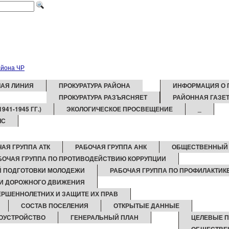
ЧАЯ ЛИНИЯ
ПРОКУРАТУРА РАЙОНА
ИНФОРМАЦИЯ О 
ПРОКУРАТУРА РАЗЪЯСНЯЕТ
РАЙОННАЯ ГАЗЕТ
41-1945 ГГ.)
ЭКОЛОГИЧЕСКОЕ ПРОСВЕЩЕНИЕ
_
ЧС
АЯ ГРУППА АТК
РАБОЧАЯ ГРУППА АНК
ОБЩЕСТВЕННЫЙ 
БОЧАЯ ГРУППА ПО ПРОТИВОДЕЙСТВИЮ КОРРУПЦИИ
Й ПОДГОТОВКИ МОЛОДЕЖИ
РАБОЧАЯ ГРУППА ПО ПРОФИЛАКТИ
ТИ ДОРОЖНОГО ДВИЖЕНИЯ
ЕРШЕННОЛЕТНИХ И ЗАЩИТЕ ИХ ПРАВ
СОСТАВ ПОСЕЛЕНИЯ
ОТКРЫТЫЕ ДАННЫЕ
ОУСТРОЙСТВО
ГЕНЕРАЛЬНЫЙ ПЛАН
ЦЕЛЕВЫЕ 