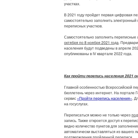
участках.
В 2021 году пройдет первая цифровая пе
самостоятельно заполнить электронный п
переписных участков.
Самостоятельно заполнить переписные ли
октября по 8 ноября 2021 года
. Предвар
населения будут подведены в апреле 20
опубликованы в IV квартале 2022 года.
Как пройти перепись населения 2021 о
Главной особенностью Всероссийской пе
бюллетень через интернет. На портале Г
сервис
«Пройти перепись населения»
. Д
на госуслугах.
Переписаться можно не только через
под
запись. Также откроется доступ к переп
видно количество пунктов для заполнения
автоматически выставляться из вашего л
подтверждения пройденной переписи.