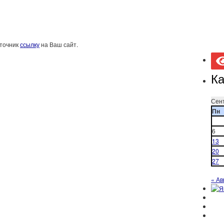
сточник
ссылку
на Ваш сайт.
Ка
Сен
Пн
6
13
20
27
« Ав