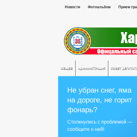
Новости
Фотоальбом
Прием гр
ОБЩЕЕ
АДМИНИСТРАЦИЯ
СОВЕТ ДЕПУТАТ
Не убран снег, яма
на дороге, не горит
фонарь?
Столкнулись с проблемой —
сообщите о ней!