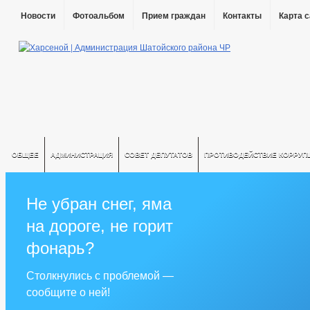
Новости
Фотоальбом
Прием граждан
Контакты
Карта 
ОБЩЕЕ
АДМИНИСТРАЦИЯ
СОВЕТ ДЕПУТАТОВ
ПРОТИВОДЕЙСТВИЕ КОРРУП
Не убран снег, яма
на дороге, не горит
фонарь?
Столкнулись с проблемой —
сообщите о ней!