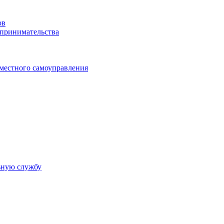
ов
дпринимательства
 местного самоуправления
ьную службу