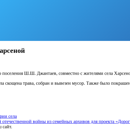
Харсеной
 поселения Ш.Ш. Джантаев, совместно с жителями села Харсено
была скощена трава, собран и вывезен мусор. Также было покраш
рии села
отечественной войны из семейных архивов для проекта «Дорог
 сайт.