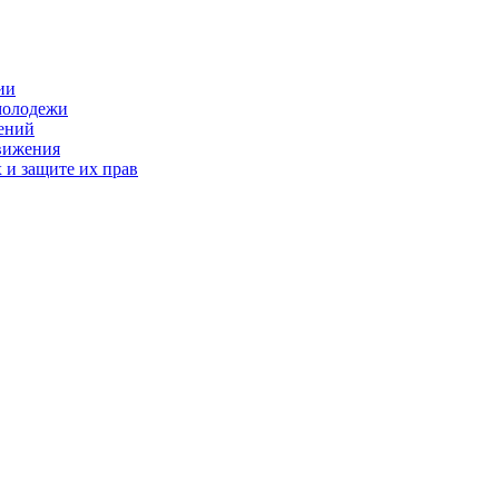
ии
молодежи
ений
движения
 и защите их прав