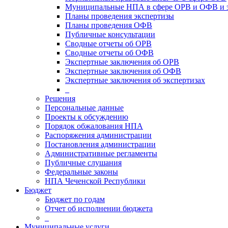
Муниципальные НПА в сфере ОРВ и ОФВ и 
Планы проведения экспертизы
Планы проведения ОФВ
Публичные консультации
Сводные отчеты об ОРВ
Сводные отчеты об ОФВ
Экспертные заключения об ОРВ
Экспертные заключения об ОФВ
Экспертные заключения об экспертизах
_
Решения
Персональные данные
Проекты к обсуждению
Порядок обжалования НПА
Распоряжения администрации
Постановления администрации
Административные регламенты
Публичные слушания
Федеральные законы
НПА Чеченской Республики
Бюджет
Бюджет по годам
Отчет об исполнении бюджета
_
Муниципальные услуги