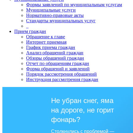
Формы заявлений по муниципальным услугам
Муниципальные услуги
Нормативно-правовые акты
Стандарты муниципальных услуг
_
Прием граждан
Обращение к главе
Интернет приемная
График приема граждан
Анализ обращений граждан
Обзоры обращений граждан
Отчет по обращениям граждан
Форма обращений и заявлений
Порядок рассмотрения обращений
Инструкция рассмотрения граждан
Не убран снег, яма
на дороге, не горит
фонарь?
Столкнулись с проблемой —