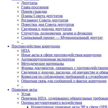
Депутаты
Глава поселения
Прием граждан
Планы Совета депутатов
Регламент Совета депутатов
Повестки дня Совета депутатов
Сведения о доходах депутатов
Структура, полномочия, задачи и функции
Социальный проект — Муниципальный депутат
_
Противодействие коррупции
НПА
Иные акты в сфере противодействия коррупции
Антикоррупционная экспертиза
Методические материалы
Формы документов, связанных с противодействием
Сведения о доходах, расходах, об имуществе и обяз
Комиссия по соблюдению требований к служебному
Обратная связь для сообщений о фактах коррупции
_
Правовые акты
Устав
Перечень НПА, содержащих обязательные требова
Оценка регулирующего воздействия
Нормативные правовые акты ЧР в сфере ОРВ