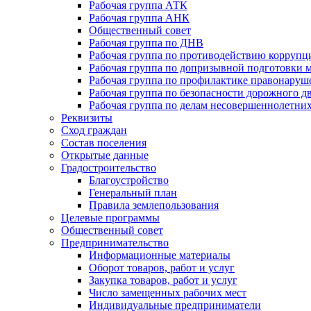
Рабочая группа АТК
Рабочая группа АНК
Общественный совет
Рабочая группа по ДНВ
Рабочая группа по противодействию коррупц
Рабочая группа по допризывной подготовки 
Рабочая группа по профилактике правонаруш
Рабочая группа по безопасности дорожного 
Рабочая группа по делам несовершеннолетних
Реквизиты
Сход граждан
Состав поселения
Открытые данные
Градостроительство
Благоустройство
Генеральный план
Правила землепользования
Целевые программы
Общественный совет
Предпринимательство
Информационные материалы
Оборот товаров, работ и услуг
Закупка товаров, работ и услуг
Число замещенных рабочих мест
Индивидуальные предприниматели