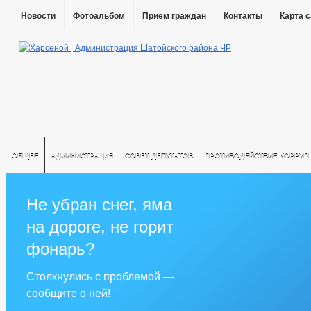
Новости
Фотоальбом
Прием граждан
Контакты
Карта 
ОБЩЕЕ
АДМИНИСТРАЦИЯ
СОВЕТ ДЕПУТАТОВ
ПРОТИВОДЕЙСТВИЕ КОРРУП
Не убран снег, яма
на дороге, не горит
фонарь?
Столкнулись с проблемой —
сообщите о ней!