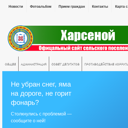
Новости
Фотоальбом
Прием граждан
Контакты
Карта 
ОБЩЕЕ
АДМИНИСТРАЦИЯ
СОВЕТ ДЕПУТАТОВ
ПРОТИВОДЕЙСТВИЕ КОРРУП
Не убран снег, яма
на дороге, не горит
фонарь?
Столкнулись с проблемой —
сообщите о ней!