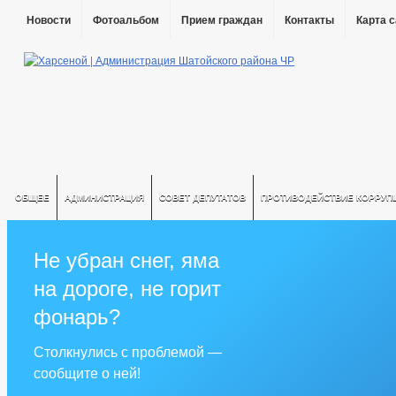
Новости
Фотоальбом
Прием граждан
Контакты
Карта 
ОБЩЕЕ
АДМИНИСТРАЦИЯ
СОВЕТ ДЕПУТАТОВ
ПРОТИВОДЕЙСТВИЕ КОРРУП
Не убран снег, яма
на дороге, не горит
фонарь?
Столкнулись с проблемой —
сообщите о ней!