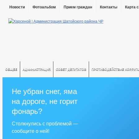
Новости
Фотоальбом
Прием граждан
Контакты
Карта 
ОБЩЕЕ
АДМИНИСТРАЦИЯ
СОВЕТ ДЕПУТАТОВ
ПРОТИВОДЕЙСТВИЕ КОРРУП
Не убран снег, яма
на дороге, не горит
фонарь?
Столкнулись с проблемой —
сообщите о ней!