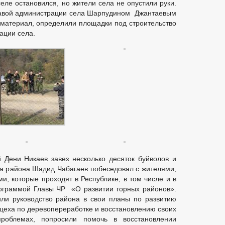
еле остановился, но жители села не опустили руки.
Е
ИНТЕРНЕТ ПРИЕМНАЯ
ГРАФИК ПРИЕМА ГРАЖДАН
лавой администрации села Шарпудином Джантаевым
Й ГРАЖДАН
ОТЧЕТ ПО ОБРАЩЕНИЯМ ГРАЖДАН
ФОРМА О
ойматериал, определили площадки под строительство
РЕНИЯ ОБРАЩЕНИЙ
ИНСТРУКЦИЯ РАССМОТРЕНИЯ ГРАЖДАН
ации села.
 Дени Никаев завез несколько десяток буйволов и
а района Шадид Чабагаев побеседовал с жителями,
и, которые проходят в Республике, в том числе и в
ограммой Главы ЧР «О развитии горных районов».
или руководство района в свои планы по развитию
о цеха по деревопереработке и восстановлению своих
роблемах, попросили помочь в восстановлении