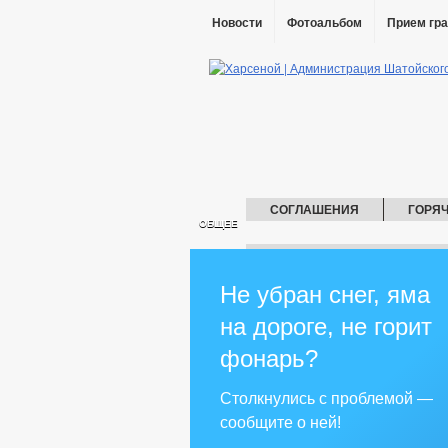
Новости
Фотоальбом
Прием гр
СОГЛАШЕНИЯ
ГОРЯ
ОБЩЕЕ
СПИСОК УЧАСТНИКОВ ВОВ (19
ГЛАВА
ГО И 
Не убран снег, яма
АДМИНИСТРАЦИЯ
на дороге, не горит
КОМИССИИ
ВИЧ
РАБОЧ
РАБОЧАЯ ГРУППА ПО ДНВ
РА
фонарь?
РАБОЧАЯ ГРУППА ПО ДОПРИЗЫВНО
РАБОЧАЯ ГРУППА ПО БЕЗОПАСНОС
Столкнулись с проблемой —
РАБОЧАЯ ГРУППА ПО ДЕЛАМ НЕСОВ
сообщите о ней!
РЕКВИЗИТЫ
СХОД ГРАЖДАН