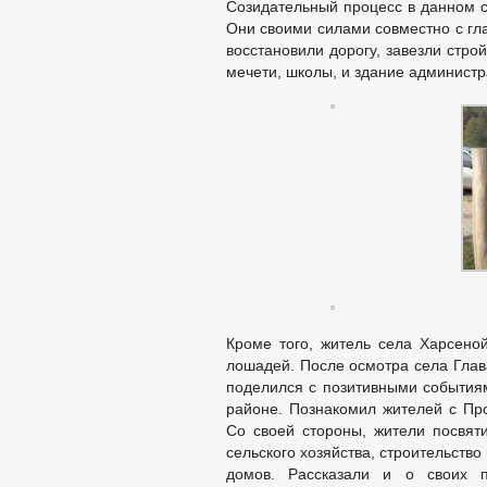
Созидательный процесс в данном с
ОБРАЩЕНИЕ К ГЛАВ
Они своими силами совместно с г
ПРИЕМ ГРАЖДАН
ОБЗОРЫ ОБРАЩЕНИ
восстановили дорогу, завезли стр
ПОРЯДОК РАССМОТ
мечети, школы, и здание администр
Кроме того, житель села Харсеной
лошадей. После осмотра села Глав
поделился с позитивными событиям
районе. Познакомил жителей с Пр
Со своей стороны, жители посвят
сельского хозяйства, строительств
домов. Рассказали и о своих п