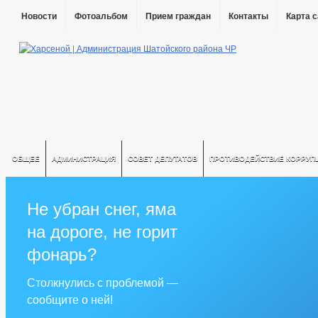
Новости
Фотоальбом
Прием граждан
Контакты
Карта 
ОБЩЕЕ
АДМИНИСТРАЦИЯ
СОВЕТ ДЕПУТАТОВ
ПРОТИВОДЕЙСТВИЕ КОРРУП
Не убран снег, яма
на дороге, не горит
фонарь?
Столкнулись с проблемой —
сообщите о ней!