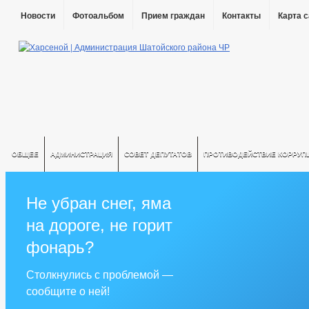
Новости
Фотоальбом
Прием граждан
Контакты
Карта 
ОБЩЕЕ
АДМИНИСТРАЦИЯ
СОВЕТ ДЕПУТАТОВ
ПРОТИВОДЕЙСТВИЕ КОРРУП
Не убран снег, яма
на дороге, не горит
фонарь?
Столкнулись с проблемой —
сообщите о ней!