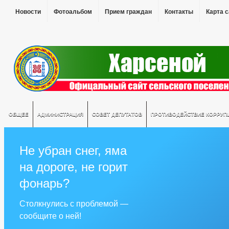
Новости
Фотоальбом
Прием граждан
Контакты
Карта 
ОБЩЕЕ
АДМИНИСТРАЦИЯ
СОВЕТ ДЕПУТАТОВ
ПРОТИВОДЕЙСТВИЕ КОРРУП
Не убран снег, яма
на дороге, не горит
фонарь?
Столкнулись с проблемой —
сообщите о ней!