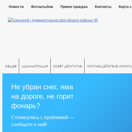
Новости
Фотоальбом
Прием граждан
Контакты
Карта 
ОБЩЕЕ
АДМИНИСТРАЦИЯ
СОВЕТ ДЕПУТАТОВ
ПРОТИВОДЕЙСТВИЕ КОРРУП
Не убран снег, яма
на дороге, не горит
фонарь?
Столкнулись с проблемой —
сообщите о ней!