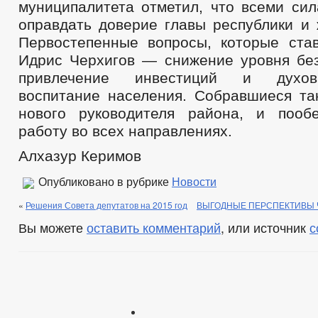
муниципалитета отметил, что всеми сил
ОБРАЩЕНИЕ К ГЛАВЕ
ИНТЕРНЕТ ПРИЕМН
ПРИЕМ ГРАЖДАН
оправдать доверие главы республики и 
ОБЗОРЫ ОБРАЩЕНИЙ ГРАЖДАН
ОТЧЕТ П
Первостепенные вопросы, которые ста
ПОРЯДОК РАССМОТРЕНИЯ ОБРАЩЕНИЙ
И
Идрис Черхигов — снижение уровня бе
привлечение инвестиций и духовно
воспитание населения. Собравшиеся та
нового руководителя района, и пооб
работу во всех направлениях.
Алхазур Керимов
Опубликовано в рубрике
Новости
«
Решения Совета депутатов на 2015 год
ВЫГОДНЫЕ ПЕРСПЕКТИВЫ 
Вы можете
оставить комментарий
, или источник
с