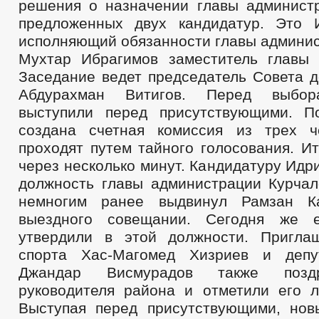
решения о назначении главы админист
МЕТОДИЧЕСКИЕ МАТЕРИАЛЫ
предложенных двух кандидатур. Это 
ФОРМЫ ДОКУМЕНТОВ, СВЯЗАННЫХ 
СВЕДЕНИЯ О ДОХОДАХ, РАСХОДАХ, ОБ ИМУЩЕСТВЕ И ОБЯЗАТЕЛ
исполняющий обязанности главы админис
КОМИССИЯ ПО СОБЛЮДЕНИЮ ТРЕБОВАНИЙ К СЛУЖЕБНОМУ ПОВЕ
Мухтар Ибрагимов заместитель главы 
ОБРАТНАЯ СВЯЗЬ ДЛЯ СООБЩЕНИЙ О ФАКТАХ КОРРУПЦИИ
Заседание ведет председатель Совета д
УСТАВ
ПЕРЕЧЕНЬ НПА, СОДЕРЖАЩИХ О
Абдурахман Витигов. Перед выбор
ПРАВОВЫЕ АКТЫ
выступили перед присутствующими. П
ОЦЕНКА РЕГУЛИРУЮЩЕГО ВОЗДЕЙСТВИЯ
НОРМАТИВНЫЕ П
создана счетная комиссия из трех ч
МУНИЦИПАЛЬНЫЕ НПА В СФЕРЕ ОРВ И ОФВ И ЭКСПЕРТИЗЫ
проходят путем тайного голосования. И
ПУБЛИЧНЫЕ КОНСУЛЬТАЦИИ
СВОДНЫЕ ОТЧЕТЫ ОБ ОРВ
через несколько минут. Кандидатуру Идр
ЭКСПЕРТНЫЕ ЗАКЛЮЧЕНИЯ ОБ ОРВ
ЭКСПЕРТНЫЕ ЗАКЛЮЧ
должность главы администрации Курчал
_
немногим ранее выдвинул Рамзан К
РЕШЕНИЯ
ПЕРСОНАЛЬНЫЕ ДАННЫЕ
ПРОЕКТЫ К 
выездного совещании. Сегодня же 
РАСПОРЯЖЕНИЯ АДМИНИСТРАЦИИ
ПОСТАНОВЛЕНИЯ АД
утвердили в этой должности. Пригла
ПУБЛИЧНЫЕ СЛУШАНИЯ
ФЕДЕРАЛЬНЫЕ ЗАКОНЫ
Н
спорта Хас-Магомед Хизриев и депу
БЮДЖЕТ ПО ГОДАМ
БЮДЖЕТ
Джандар Висмурадов также позд
ОТЧЕТ ОБ ИСПОЛНЕНИИ БЮДЖЕТА
_
руководителя района и отметили его л
ФОРМЫ ЗАЯВЛЕНИЙ ПО МУНИЦИПАЛЬНЫ
МУНИЦИПАЛЬНЫЕ УСЛУГИ
Выступая перед присутствующими, нов
НОРМАТИВНО-ПРАВОВЫЕ АКТЫ
С