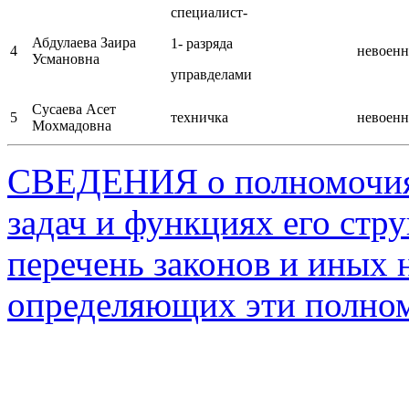
специалист-
Абдулаева Заира
1- разряда
4
невоен
Усмановна
управделами
Сусаева Асет
5
техничка
невоен
Мохмадовна
СВЕДЕНИЯ о полномочиях
задач и функциях его стр
перечень законов и иных 
определяющих эти полном