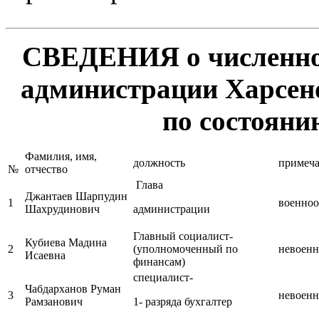
СВЕДЕНИЯ
о численн
администрации Харсено
по состоянию
Фамилия, имя,
должность
примеч
№
отчество
Глава
Джантаев Шарпудин
1
военно
Шахрудинович
администрации
Главный социалист-
Кубиева Мадина
2
(уполномоченный по
невоен
Исаевна
финансам)
специалист-
Чабдарханов Руман
3
невоен
Рамзанович
1- разряда бухгалтер