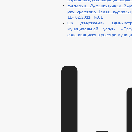
Регламент Администрации Хар
распоряжению Главы администр
11» 02.2011г. №01
Об утверждении администр
муниципальной услуги «Пре
содержащихся в реестре муниц