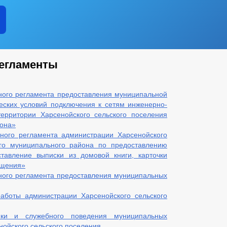
егламенты
ного регламента предоставления муниципальной
еских условий подключения к сетям инженерно-
территории Харсенойского сельского поселения
йона»
ного регламента администрации Харсенойского
ого муниципального района по предоставлению
тавление выписки из домовой книги, карточки
ещения»
ного регламента предоставления муниципальных
аботы администрации Харсенойского сельского
ики и служебного поведения муниципальных
ойского сельского поселения