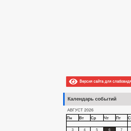
Версия сайта для слабовид
Календарь событий
АВГУСТ 2026
Пн
Вт
Ср
Чт
Пт
С
3
4
5
6
7